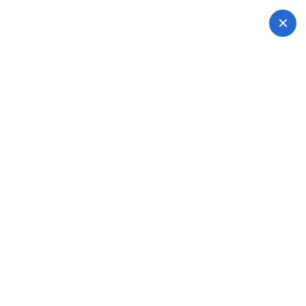
✕
彩
影视中心
联系我们
登录平台
析
中国体育博彩
专业 · 信赖 · 安全
立即注册